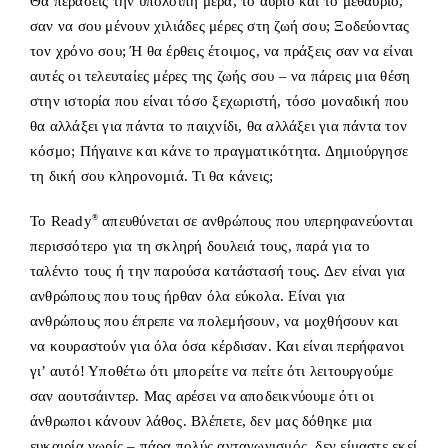
Θα περάσεις την υπόλοιπη μέρα, το αύριο και το μεθαύριο,
σαν να σου μένουν χιλιάδες μέρες στη ζωή σου; Ξοδεύοντας
τον χρόνο σου; Ή θα έρθεις έτοιμος, να πράξεις σαν να είναι
αυτές οι τελευταίες μέρες της ζωής σου – να πάρεις μια θέση
στην ιστορία που είναι τόσο ξεχωριστή, τόσο μοναδική που
θα αλλάξει για πάντα το παιχνίδι, θα αλλάξει για πάντα τον
κόσμο; Πήγαινε και κάνε το πραγματικότητα. Δημιούργησε
τη δική σου κληρονομιά. Τι θα κάνεις;
To Ready
®
απευθύνεται σε ανθρώπους που υπερηφανεύονται
περισσότερο για τη σκληρή δουλειά τους, παρά για το
ταλέντο τους ή την παρούσα κατάστασή τους. Δεν είναι για
ανθρώπους που τους ήρθαν όλα εύκολα. Είναι για
ανθρώπους που έπρεπε να πολεμήσουν, να μοχθήσουν και
να κουραστούν για όλα όσα κέρδισαν. Και είναι περήφανοι
γι’ αυτό! Υποθέτω ότι μπορείτε να πείτε ότι λειτουργούμε
σαν αουτσάιντερ. Μας αρέσει να αποδεικνύουμε ότι οι
άνθρωποι κάνουν λάθος. Βλέπετε, δεν μας δόθηκε μια
ευκαιρία νωρίς – πάρα πολύς ανταγωνισμός, δεν είμαστε εκεί