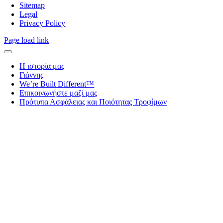
Sitemap
Legal
Privacy Policy
Page load link
H ιστορία μας
Γιάννης
We’re Built Different™
Επικοινωνήστε μαζί μας
Πρότυπα Ασφάλειας και Ποιότητας Τροφίμων
Go
to
Top