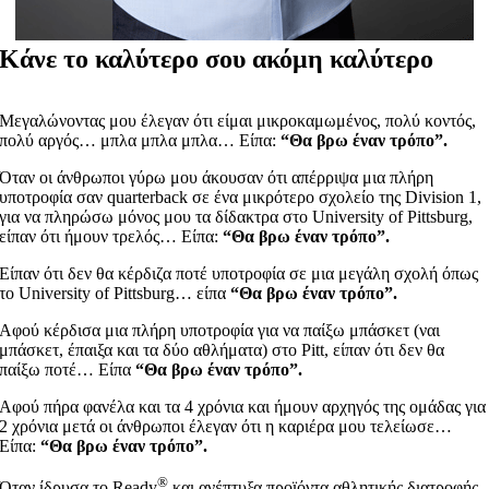
Κάνε το καλύτερο σου ακόμη καλύτερο
Μεγαλώνοντας μου έλεγαν ότι είμαι μικροκαμωμένος, πολύ κοντός,
πολύ αργός… μπλα μπλα μπλα… Είπα:
“Θα βρω έναν τρόπο”.
Όταν οι άνθρωποι γύρω μου άκουσαν ότι απέρριψα μια πλήρη
υποτροφία σαν quarterback σε ένα μικρότερο σχολείο της Division 1,
για να πληρώσω μόνος μου τα δίδακτρα στο University of Pittsburg,
είπαν ότι ήμουν τρελός… Είπα:
“
Θα βρω έναν τρόπο”.
Είπαν ότι δεν θα κέρδιζα ποτέ υποτροφία σε μια μεγάλη σχολή όπως
το University of Pittsburg… είπα
“Θα βρω έναν τρόπο”.
Αφού κέρδισα μια πλήρη υποτροφία για να παίξω μπάσκετ (ναι
μπάσκετ, έπαιξα και τα δύο αθλήματα) στο Pitt, είπαν ότι δεν θα
παίξω ποτέ… Είπα
“Θα βρω έναν τρόπο”.
Αφού πήρα φανέλα και τα 4 χρόνια και ήμουν αρχηγός της ομάδας για
2 χρόνια μετά οι άνθρωποι έλεγαν ότι η καριέρα μου τελείωσε…
Είπα:
“Θα βρω έναν τρόπο”.
®
Όταν ίδρυσα το Ready
και ανέπτυξα προϊόντα αθλητικής διατροφής,